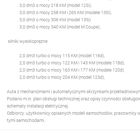
3,0 dm3 o mocy 218 KM (model 125i),
3,0 dm3 o mocy 258 KM i 265 KM (modele 130i),
3,0 dm3 o mocy 306 KM (model 135i)
3,0 dm3 o mocy 340 KM (model M Coupe),
silniki wysokoprężne
2,0 dm3 turbo o mocy 115 KM (model 116d),
2,0 dm3 turbo o mocy 122 KM i 143 KM (modele 118d),
2,0 dm3 turbo o mocy 163 KM i 177 KM (modele 120d)
2,0 dm3 turbo o mocy 204 KM (model 123d),
Auta z mechanizmami i automatycznymi skrzynkami przekładniowym
Podano m.in. plan obsługi technicznej oraz opisy czynności obsług
schematy instalacji elektrycznej.
Odbiorcy: użytkownicy opisanych modeli samochodów, pracownicy wa
tymi samochodami.