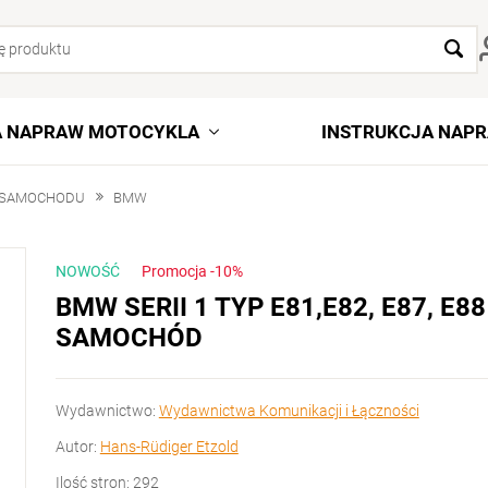
A NAPRAW MOTOCYKLA
INSTRUKCJA NAP
 SAMOCHODU
BMW
NOWOŚĆ
Promocja -10%
BMW SERII 1 TYP E81,E82, E87, E
SAMOCHÓD
Wydawnictwo:
Wydawnictwa Komunikacji i Łączności
Autor:
Hans-Rüdiger Etzold
Ilość stron: 292