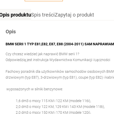
Opis produktu
Spis treści
Zapytaj o produkt
Opis
BMW SERII 1 TYP E81,E82, E87, E88 (2004-2011) SAM NAPRAWI
Czy chcesz wiedzieć jak naprawić BMW serii 1?
Odpowiedzią jest instrukcja Wydawnictwa Komunikacji i Łączności
Fachowy poradnik dla użytkowników samochodów osobowych BMW ser
drzwiowym (typ E87), 3-drzwiowym (typ E81), coupe (typ E82) i kabrio
wyposażonych w silniki benzynowe:
1,6 dm3 o mocy 115 KM i 122 KM (modele 116i),
2,0 dm3 o mocy 122 KM, 129 KM i 143 KM (modele 118i),
2,0 dm3 o mocy 150 KM i 170 KM (modele 120i),