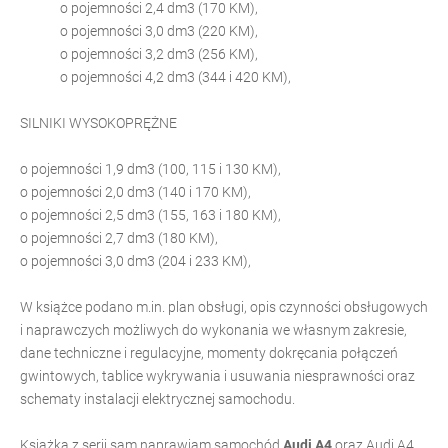
o pojemności 2,4 dm3 (170 KM),
o pojemności 3,0 dm3 (220 KM),
o pojemności 3,2 dm3 (256 KM),
o pojemności 4,2 dm3 (344 i 420 KM),
SILNIKI WYSOKOPRĘŻNE
o pojemności 1,9 dm3 (100, 115 i 130 KM),
o pojemności 2,0 dm3 (140 i 170 KM),
o pojemności 2,5 dm3 (155, 163 i 180 KM),
o pojemności 2,7 dm3 (180 KM),
o pojemności 3,0 dm3 (204 i 233 KM),
W książce podano m.in. plan obsługi, opis czynności obsługowych
i naprawczych możliwych do wykonania we własnym zakresie,
dane techniczne i regulacyjne, momenty dokręcania połączeń
gwintowych, tablice wykrywania i usuwania niesprawności oraz
schematy instalacji elektrycznej samochodu.
Książka z serii sam naprawiam samochód
Audi A4
oraz Audi A4