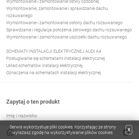
Wymontowanie i zamontowanie listwy ozdobnej
Wymontowanie, zamontowanie i sprawdzanie dachu
rozsuwanego
Wymontowanie i zamontowanie osłony dachu rozsuwanego
Sprawdzanie i regulacja położenia zerowego dachu rozsuwanego
Wymontowanie i zamontowanie uszczelki dachu rozsuwanego
SCHEMATY INSTALACJI ELEKTRYCZNEJ AUDI A4
Posługiwanie się schematami instalacji elektrycznej
Układ schematów instalacji elektrycznej
Oznaczenia na schematach instalacji elektrycznej
Zapytaj o ten produkt
Imię i nazwisko
Serwis wykorzystuje pliki cookies. Korzystając ze strony
0
0
X
wyrażasz zgodę na wykorzystywanie plików cookies.