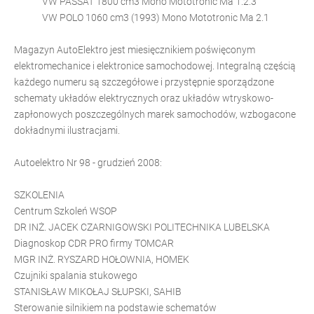
VW PASSAT 1800 cm3 Mono Mototronic Ma 1.2.3
VW POLO 1060 cm3 (1993) Mono Mototronic Ma 2.1
Magazyn AutoElektro jest miesięcznikiem poświęconym
elektromechanice i elektronice samochodowej. Integralną częścią
każdego numeru są szczegółowe i przystępnie sporządzone
schematy układów elektrycznych oraz układów wtryskowo-
zapłonowych poszczególnych marek samochodów, wzbogacone
dokładnymi ilustracjami.
Autoelektro Nr 98 - grudzień 2008:
SZKOLENIA
Centrum Szkoleń WSOP
DR INŻ. JACEK CZARNIGOWSKI POLITECHNIKA LUBELSKA
Diagnoskop CDR PRO firmy TOMCAR
MGR INŻ. RYSZARD HOŁOWNIA, HOMEK
Czujniki spalania stukowego
STANISŁAW MIKOŁAJ SŁUPSKI, SAHIB
Sterowanie silnikiem na podstawie schematów