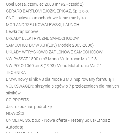
Opel Corsa, czerwiec 2008 (nr 92 - część 2)
GERARD BARTŁOMIEJCZK, EPIGAZ, Sp. z o.o.
CNG - paliwo samochodowe tanie i nie tylko
MGR ANDRZEJ KOWALEWSKI, LAUNCH
Cewki zapłonowe
UKŁADY ELEKTRYCZNE SAMOCHODÓW
SAMOCHÓD BMW X3 ((E85) Modele 2003-2006)
UKŁADY WTRYSKOWO-ZAPŁONOWE SAMOCHODÓW
VW PASSAT 1800 cm3 Mono Mototronic Ma 1.2.3
VW POLO 1060 cm3 (1993) Mono Mototronic Ma 2.1
TECHNIKA
BMW: nowy silnik V8 dla modelu M3 inspirowany formułą 1
VOLKSWAGEN: skrzynia biegów o 7 przełożeniach dla małych
silników
CG PROFITS
Jak rozpoznać podróbkę
NOWOŚCI
UNMETAL Sp. z o.o. - Nowa oferta - Testery Solus/Etnos z
Autodatą!