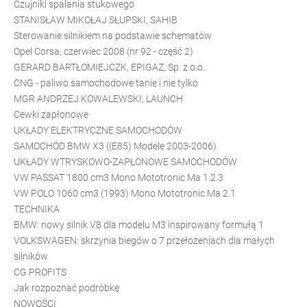
Czujniki spalania stukowego
STANISŁAW MIKOŁAJ SŁUPSKI, SAHIB
Sterowanie silnikiem na podstawie schematów
Opel Corsa, czerwiec 2008 (nr 92 - część 2)
GERARD BARTŁOMIEJCZK, EPIGAZ, Sp. z o.o.
CNG - paliwo samochodowe tanie i nie tylko
MGR ANDRZEJ KOWALEWSKI, LAUNCH
Cewki zapłonowe
UKŁADY ELEKTRYCZNE SAMOCHODÓW
SAMOCHÓD BMW X3 ((E85) Modele 2003-2006)
UKŁADY WTRYSKOWO-ZAPŁONOWE SAMOCHODÓW
VW PASSAT 1800 cm3 Mono Mototronic Ma 1.2.3
VW POLO 1060 cm3 (1993) Mono Mototronic Ma 2.1
TECHNIKA
BMW: nowy silnik V8 dla modelu M3 inspirowany formułą 1
VOLKSWAGEN: skrzynia biegów o 7 przełożeniach dla małych
silników
CG PROFITS
Jak rozpoznać podróbkę
NOWOŚCI