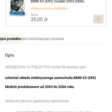
BMW X3 (E85) modele 2003-2006)
Wydawnictwo
AutoElektro
Cena:
35,00 zł
Opis produktu
Spis treści
Zapytaj o produkt
Opis
MIESIĘCZNIK AUTOELEKTRO numer 98 zawiera opis:
schemat układu elektrycznego samochodu
BMW X3 (E85)
Modele produkowane od 2003 do 2006 roku
układ wtryskowo-zapłonowy samochodu